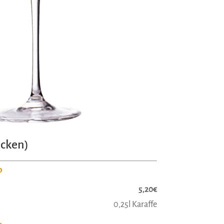
cken)
P
5,20€
0,25l Karaffe