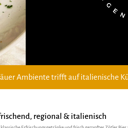
äuer Ambiente trifft auf italienische 
rischend, regional & italienisch
klassische Erfrischungsgetränke und frisch gezapftes Zötler Bier 