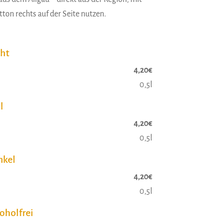
ton rechts auf der Seite nutzen.
cht
4,20€
0,5l
l
4,20€
0,5l
nkel
4,20€
0,5l
oholfrei